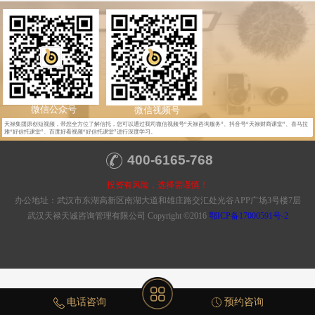
微信公众号
微信视频号
天禄集团原创短视频，带您全方位了解信托，您可以通过我司微信视频号“天禄咨询服务”、抖音号“天禄财商课堂”、喜马拉
雅“好信托课堂”、百度好看视频“好信托课堂”进行深度学习。
400-6165-768
投资有风险，选择需谨慎！
办公地址：武汉市东湖高新区南湖大道和雄庄路交汇处光谷APP广场3号楼7层
武汉天禄天诚咨询管理有限公司 Copyright ©2016
鄂ICP备17000591号-2
电话咨询
预约咨询