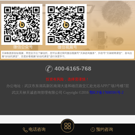
微信公众号
微信视频号
天禄集团原创短视频，带您全方位了解信托，您可以通过我司微信视频号“天禄咨询服务”、抖音号“天禄财商课堂”、喜马拉
雅“好信托课堂”、百度好看视频“好信托课堂”进行深度学习。
400-6165-768
投资有风险，选择需谨慎！
办公地址：武汉市东湖高新区南湖大道和雄庄路交汇处光谷APP广场3号楼7层
武汉天禄天诚咨询管理有限公司 Copyright ©2016
鄂ICP备17000591号-2
电话咨询
预约咨询