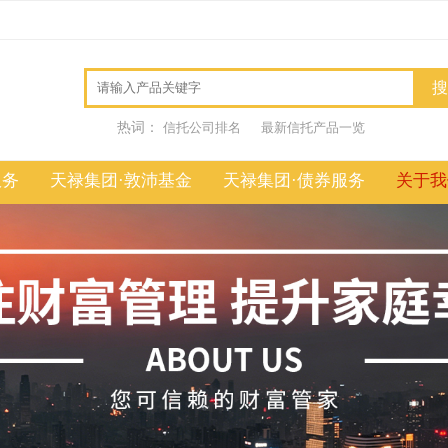
热词：
信托公司排名
最新信托产品一览
服务
天禄集团·敦沛基金
天禄集团·债券服务
关于我
基础知识
基础知识
进阶知识
进阶知识
热点分享
热点分享