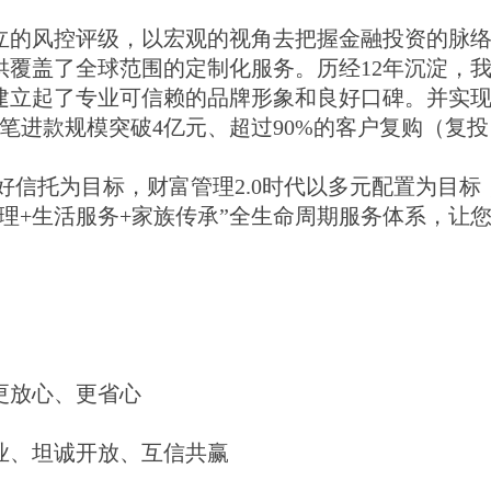
立的风控评级，以宏观的视角去把握金融投资的脉
供覆盖了全球范围的定制化服务。历经12年沉淀，
建立起了专业可信赖的品牌形象和良好口碑。并实现
单笔进款规模突破4亿元、超过90%的客户复购（复
选好信托为目标，财富管理2.0时代以多元配置为目标
理+生活服务+家族传承”全生命周期服务体系，让
更放心、更省心
业、坦诚开放、互信共赢