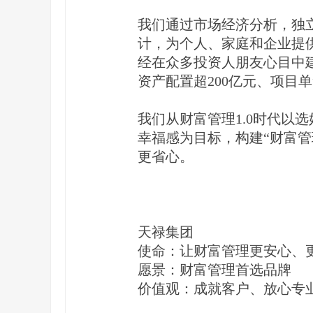
我们通过市场经济分析，独
计，为个人、家庭和企业提
经在众多投资人朋友心目中
资产配置超200亿元、项目
我们从财富管理1.0时代以
幸福感为目标，构建“财富管
更省心。
天禄集团
使命：让财富管理更安心、
愿景：财富管理首选品牌
价值观：成就客户、放心专