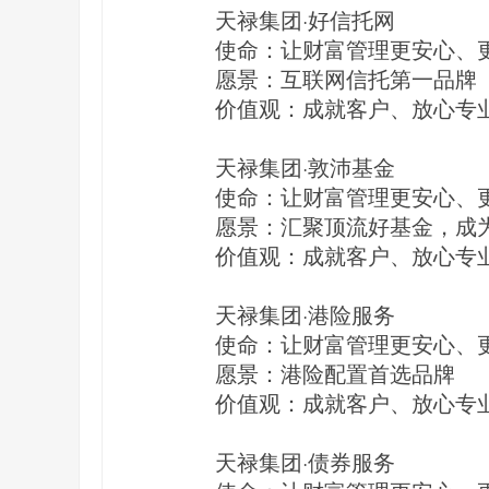
天禄集团
好信托网
·
使命：让财富管理更安心、
愿景：互联网信托第一品牌
价值观：成就客户、放心专
天禄集团
敦沛基金
·
使命：让财富管理更安心、
愿景：汇聚顶流好基金，成
价值观：成就客户、放心专
天禄集团
港险服务
·
使命：让财富管理更安心、
愿景：港险配置首选品牌
价值观：成就客户、放心专
天禄集团
债券服务
·