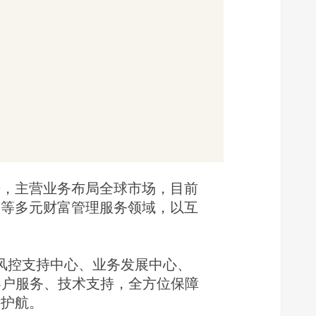
开始，主营业务布局全球市场，目前
学等多元财富管理服务领域，以互
风控支持中心、业务发展中心、
客户服务、技术支持，全方位保障
驾护航。