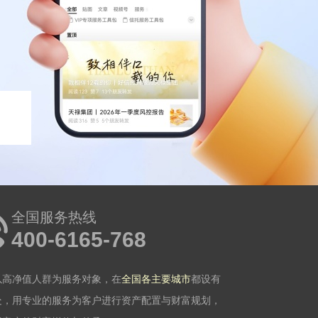
全国服务热线
400-6165-768
以高净值人群为服务对象，在
全国各主要城市
都设有
处，用专业的服务为客户进行资产配置与财富规划，