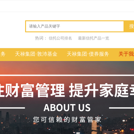
热词：
信托公司排名
最新信托产品一览
服务
天禄集团·敦沛基金
天禄集团·债券服务
关于我
基础知识
基础知识
进阶知识
进阶知识
热点分享
热点分享