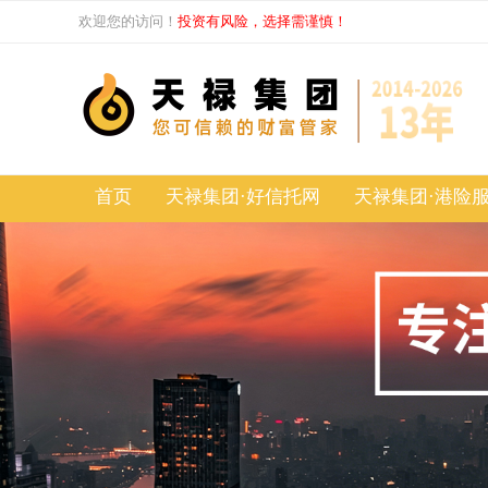
欢迎您的访问！
投资有风险，选择需谨慎！
首页
天禄集团·好信托网
天禄集团·港险
基础知识
基础知识
进阶知识
进阶知识
热点分享
热点分享