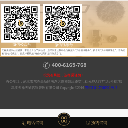
微信公众号
微信视频号
天禄集团原创短视频，带您全方位了解信托，您可以通过我司微信视频号“天禄咨询服务”、抖音号“天禄财商课堂”、喜马拉
雅“好信托课堂”、百度好看视频“好信托课堂”进行深度学习。
400-6165-768
投资有风险，选择需谨慎！
办公地址：武汉市东湖高新区南湖大道和雄庄路交汇处光谷APP广场3号楼7层
武汉天禄天诚咨询管理有限公司 Copyright ©2016
鄂ICP备17000591号-2
电话咨询
预约咨询