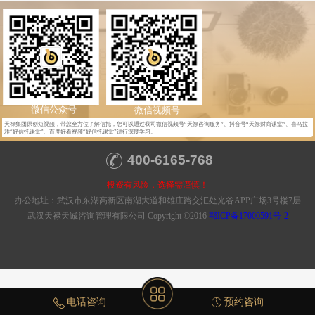
微信公众号
微信视频号
天禄集团原创短视频，带您全方位了解信托，您可以通过我司微信视频号“天禄咨询服务”、抖音号“天禄财商课堂”、喜马拉
雅“好信托课堂”、百度好看视频“好信托课堂”进行深度学习。
400-6165-768
投资有风险，选择需谨慎！
办公地址：武汉市东湖高新区南湖大道和雄庄路交汇处光谷APP广场3号楼7层
武汉天禄天诚咨询管理有限公司 Copyright ©2016
鄂ICP备17000591号-2
电话咨询
预约咨询